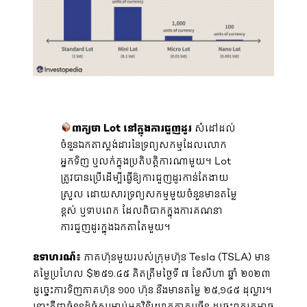
ពាក្យថា Lot នៅក្នុងការជួញដូរ
សំដៅដល់
ចំនួនឯកតាស្តង់ដារនៃទ្រព្យសកម្មដែលលោក
អ្នកទិញ ឬលក់ក្នុងប្រតិបត្តិការណាមួយ។ Lot
ត្រូវបានប្រើដើម្បីធ្វើឱ្យការជួញដូរកាន់តែងាយ
ស្រួល ដោយសារទ្រព្យសកម្មមួយចំនួនមានតម្លៃ
ខ្ពស់ ឬទាបពេក ដែលពិបាកក្នុងការគណនា
ការជួញដូរក្នុងឯកតាតែមួយ។
ឧទាហរណ៍៖
ភាគហ៊ុនមួយរបស់ក្រុមហ៊ុន Tesla (TSLA) មាន
តម្លៃប្រហែល $២៥១.៤៥ គិតត្រឹមថ្ងៃទី ៧ ខែសីហា ឆ្នាំ ២០២៣
ដូច្នេះការទិញភាគហ៊ុន ១០០ ហ៊ុន នឹងមានតម្លៃ ២៥,១៤៥ ដុល្លារ។
នោះគឺជាចំនួនដ៏ធំសម្រាប់អ្នកវិនិយោគភាគច្រើន ដូច្នេះពួកគេអាច