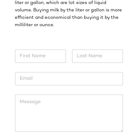
liter or gallon, which are lot sizes of liquid
volume. Buying milk by the liter or gallon is more
efficient and economical than buying it by the
milliliter or ounce.
N
E
N
a
m
a
m
a
m
e
i
First
Last
e
H
l
E
*
o
u
m
w
s
a
N
e
i
a
f
M
l
m
u
e
*
e
l
s
N
s
a
a
m
g
e
e