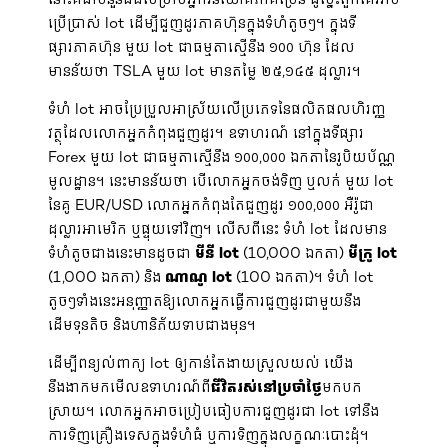
ប្រើប្រាស់ lot ដើម្បីជួញដូរភាគហ៊ុនក្នុងទំហំតូចៗ។ ក្នុងទី
ផ្សារភាគហ៊ុន មួយ lot ជាធម្មតាស្មើនឹង ១០០ ហ៊ុន ដែល
មានន័យថា TSLA មួយ lot មានតម្លៃ ២៥,១៤៥ ដុល្លារ។
ទំហំ lot អាចប្រែប្រួលអាស្រ័យលើប្រភេទនៃផលិតផលហិរញ្ញ
វត្ថុដែលលោកអ្នកកំពុងជួញដូរ។ ឧទាហរណ៍ នៅក្នុងទីផ្សារ
Forex មួយ lot ជាធម្មតាស្មើនឹង ១០០,០០០ ឯកតានៃរូបិយប័ណ្ណ
មូលដ្ឋាន។ នេះមានន័យថា បើលោកអ្នកចង់ទិញ ឬលក់ មួយ lot
នៃគូ EUR/USD លោកអ្នកកំពុងតែជួញដូរ ១០០,០០០ អឺរ៉ូជា
ដុល្លារអាមេរិក ឬផ្ទុយទៅវិញ។ លើសពីនេះ ទំហំ lot ដែលមាន
ទំហំតូចជាងនេះមានដូចជា
មីនី lot
(10,000 ឯកតា)
មីក្រូ lot
(1,000 ឯកតា) និង
ណាណូ lot
(100 ឯកតា)។ ទំហំ lot
តូចៗទាំងនេះអនុញ្ញាតឱ្យលោកអ្នកធ្វើការជួញដូរជាមួយនឹង
ដើមទុនតិច និងហានិភ័យទាបជាងមុន។
ដើម្បីពន្យល់ពាក្យ lot ឲ្យកាន់តែងាយស្រួលយល់ យើង
នឹងងាកមកមើលឧទាហរណ៍ពី
ជីវិតរស់នៅប្រចាំថ្ងៃ
មកបក
ស្រាយ។ លោកអ្នកអាចប្រៀបធៀបការជួញដូរជា lot ទៅនឹង
ការទិញគ្រឿងទេសក្នុងទំហំធំ ឬការទិញក្នុងលក្ខណៈបោះដុំ។