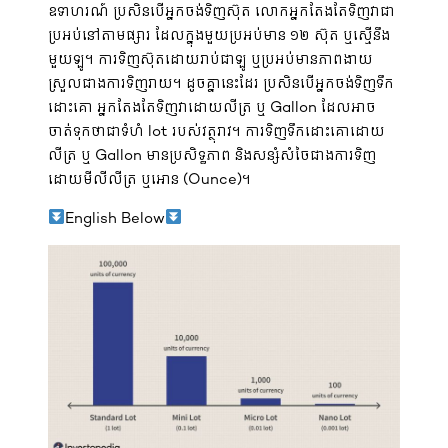
ឧទាហរណ៍ ប្រសិនបើអ្នកចង់ទិញស៊ុត លោកអ្នកតែងតែទិញវាជា
ប្រអប់នៅតាមផ្សារ ដែលក្នុងមួយប្រអប់មាន ១២ ស៊ុត ឬស្មើនឹង
មួយឡូ។ ការទិញស៊ុតដោយរាប់ជាឡូ ឬប្រអប់មានភាពងាយ
ស្រួលជាងការទិញរាយ។ ដូចគ្នានេះដែរ ប្រសិនបើអ្នកចង់ទិញទឹក
ដោះគោ អ្នកតែងតែទិញវាដោយលីត្រ ឬ Gallon ដែលអាច
ចាត់ទុកថាជាទំហំ lot របស់វត្ថុរាវ។ ការទិញទឹកដោះគោដោយ
លីត្រ ឬ Gallon មានប្រសិទ្ធភាព និងសន្សំសំចៃជាងការទិញ
ដោយមីលីលីត្រ ឬអោន (Ounce)។
English Below