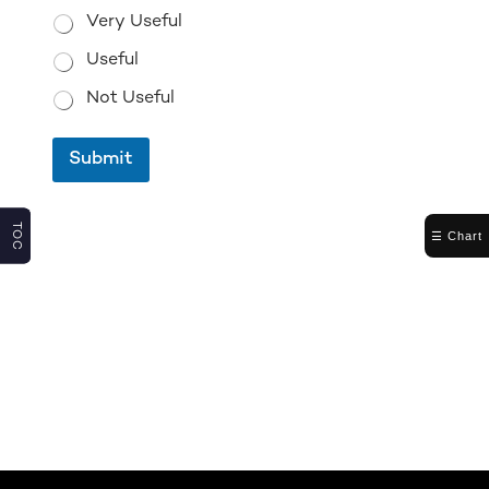
Very Useful
Useful
Not Useful
Submit
TOC
TOC
☰ Chart