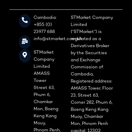
Cambodia:
STMarket Company
+855 (0)
Limited
23977 688
(“STMarket”) is
info@stmarket.com.kh
regulated as a
Derivatives Broker
STMarket
by the Securities
Company
and Exchange
Limited
Commission of
AMASS
Cambodia,
Tower
Registered address:
Street 63,
AMASS Tower, Floor
Phum 6,
23, Street 63,
Chamkar
Corner 282, Phum 6,
Mon, Boeng
Boeng Keng Kang
Keng Kang
Muoy, Chamkar
Mouy,
Mon, Phnom Penh
Phnom Penh,
capital, 12302,