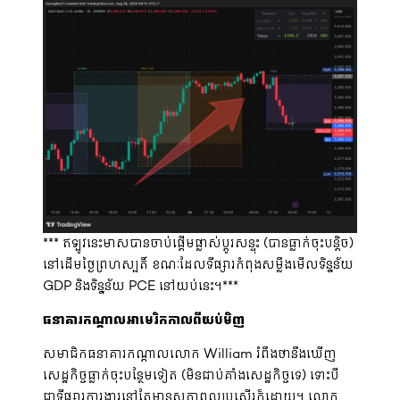
*** ឥឡូវនេះមាសបានចាប់ផ្តើមផ្លាស់ប្តូរសន្ទុះ (បានធ្លាក់ចុះបន្តិច)
នៅដើមថ្ងៃព្រហស្បតិ៍ ខណៈដែលទីផ្សារកំពុងសម្លឹងមើលទិន្នន័យ
GDP និងទិន្នន័យ PCE នៅយប់នេះ។***
ធនាគារកណ្តាលអាមេរិកកាលពីយប់មិញ
សមាជិកធនាគារកណ្តាលលោក William រំពឹងថានឹងឃើញ
សេដ្ឋកិច្ចធ្លាក់ចុះបន្ថែមទៀត (មិនជាប់គាំងសេដ្ឋកិច្ចទេ) ទោះបី
ជាទីផ្សារការងារនៅតែមានសភាពល្អប្រសើរក៏ដោយ។ លោក