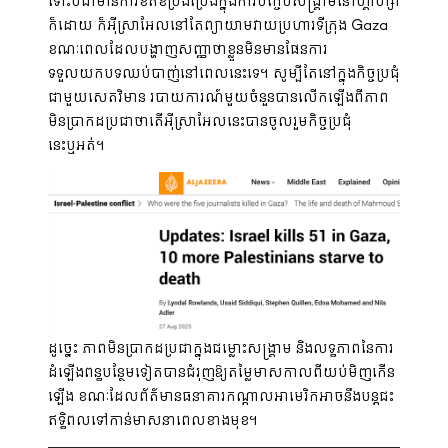
ទោះបីជាមានការខិតខំប្រឹងប្រែងក្នុងការបញ្ចប់សង្គ្រាមនៅហ្គាហ្សា
ក៏ដោយ ក៏អុីស្រាអែលនៅតែព្យាយាមវាយប្រហារទីក្រុង Gaza
ខណៈពេលដែលបង្ហាញសញ្ញាថាខ្លួនមិនមានផែនការ
ទទួលយកបទឈប់បាញ់នៅពេលនេះទេ។ សូម្បីតែនៅក្នុងកិច្ចប្រជុំ
ជាមួយសេតវិមាន របាយការណ៍មួយចំនួនបានលើកឡើងពីភាព
មិនប្រាកដប្រជាថាតើអុីស្រាអែលនេះបានចូលរួមកិច្ចប្រជុំ
នេះឬអត់។
ដូច្នេះ ភាពមិនប្រាកដប្រជាក្នុងជម្លោះសង្រ្គាម និងលទ្ធភាពនៃការ
ដំឡើងពន្ធបន្ថែមទៀតបានជំរុញឱ្យតម្លៃមាសកាលពីយប់មិញកើន
ឡើង ខណៈដែលព័ត៌មានធនាគារកណ្តាលអាមេរិកអាចនឹងបន្តជះ
ឥទ្ធិពលទៅកាន់មាសនាពេលខាងមុខ។