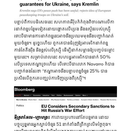
បន្ទាប់ពីការបដិសេធនេះ សហភាពអឺរ៉ុបក៏កំពុងពិចារណាលើកា
រដាក់ពន្ធបន្ថែមទៀតដោយផ្តោតលើប្រេង និងឧស្ម័នរបស់រុស្ស៊ី
ទោះបីជាមានការដាក់ពន្ធនេះអាចនឹងប្រឈមមុខនឹងបញ្ហាកំណត់
មួយចំនួន។ ដូច្នេះហើយ ពួកគេ​បាន​ជំរុញ​ឱ្យ​អាមេរិក​ដាក់​ពន្ធ​
កាន់តែ​តឹងរ៉ឹង និង​ខ្ពស់​លើ​រុស្ស៊ី ដើម្បី​ដាក់​សម្ពាធ​ឱ្យ​បញ្ចប់​ជម្លោះ
មួយនេះ។ សម្រាប់ពេលនេះ សហរដ្ឋអាមេរិកបានដាក់ 50%
លើប្រទេសឥណ្ឌារួចហើយ បើទោះបីជាលោក Navarro ក៏បាន
បញ្ជាក់ផងដែរថា “ឥណ្ឌាអាចនឹងបន្ទាបពន្ធចំនួន 25% បាន
ប្រសិនបើពួកគេបញ្ឈប់ការទិញប្រេងពីរុស្ស៊ី”។
អុីស្រាអែល-ហ្គាហ្សា៖
ការវាយប្រហារនៅតែបន្តមាន​ ដោយ
បច្ចុប្បន្នមានអ្នកស្លាប់ចំនួន 51 នាក់តាំងពីព្រឹកព្រលឹមថ្ងៃពុធ។