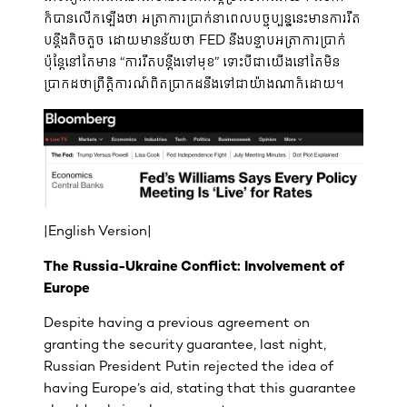
ក៏បានលើកឡើងថា អត្រាការប្រាក់នាពេលបច្ចុប្បន្ននេះ​មានការរឹត
បន្តឹងតិចតួច ដោយមានន័យថា FED នឹងបន្ទាបអត្រាការប្រាក់
ប៉ុន្តែនៅតែមាន “ការរឹតបន្តឹងទៅមុខ” ទោះបីជាយើងនៅតែមិន
ប្រាកដថាព្រឹត្តិការណ៍ពិតប្រាកដនឹងទៅជាយ៉ាងណាក៏ដោយ។
|English Version|
The Russia-Ukraine Conflict: Involvement of
Europe
Despite having a previous agreement on
granting the security guarantee, last night,
Russian President Putin rejected the idea of
having Europe’s aid, stating that this guarantee