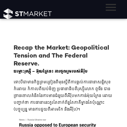
Recap the Market: Geopolitical
Tension and The Federal
Reserve.
ជម្លោះរុស្ស៊ី – អ៊ុយក្រែន៖ ការចូលរួមរបស់អឺរ៉ុប
ទោះបីជាមានកិច្ចព្រមព្រៀងពីមុនស្តីពីការផ្តល់ការធានាសន្តិសុខ
ក៏ដោយ ក៏កាលពីយប់មិញ ប្រធានាធិបតីរុស្ស៊ីលោក ពូទីន បាន
ច្រានចោលគំនិតនៃការមានជំនួយពីអឺរ៉ុបមកកាន់អ៊ុយក្រែន ដោយ
បញ្ជាក់ថា ការធានានេះគួរតែពាក់ព័ន្ធតែភាគីម្ខាងតែប៉ុណ្ណោះ
(បច្ចុប្បន្ន មានការជួយពីអាមេរិក និងអឺរ៉ុប)។