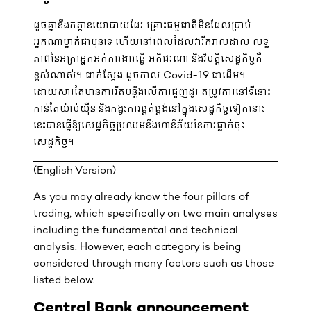
ដូចគ្នានឹងកត្តានយោបាយដែរ គ្រោះធម្មជាតិមិនដែលប្រាប់
អ្នកណាម្នាក់ជាមុនទេ ហើយនៅពេលដែលវារីករាលដាល លទ្ធ
ភាពនៃអត្រាអ្នកអត់ការងារធ្វើ អតិផរណា និងវិបត្តិសេដ្ឋកិច្ចគឺ
ខ្ពស់ណាស់។ ជាក់ស្តែង ដូចកាល Covid-19 ជាដើម។
ដោយសារតែមានការរឹតបន្តឹងលើការជួញដូរ តម្រូវការនៅទីនោះ
កាន់តែយ៉ាប់យ៉ឺន និងកង្វះការផ្គត់ផ្គង់នៅក្នុងសេដ្ឋកិច្ចទៀតនោះ
នេះបានធ្វើឱ្យសេដ្ឋកិច្ចប្រឈមនឹងហានិភ័យនៃការធ្លាក់ចុះ
សេដ្ឋកិច្ច។
(English Version)
As you may already know the four pillars of
trading, which specifically on two main analyses
including the fundamental and technical
analysis. However, each category is being
considered through many factors such as those
listed below.
Central Bank announcement