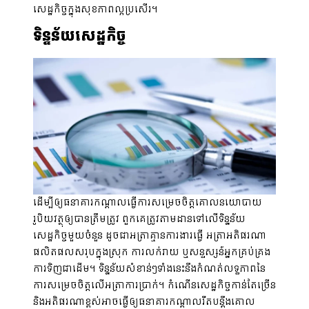
សេដ្ឋកិច្ចក្នុងសុខភាពល្អប្រសើរ។
ទិន្នន័យសេដ្ឋកិច្ច
ដើម្បីឲ្យធនាគារកណ្តាលធ្វើការសម្រេចចិត្តគោលនយោបាយ
រូបិយវត្ថុឲ្យបានត្រឹមត្រូវ ពួកគេត្រូវតាមដានទៅលើទិន្នន័យ
សេដ្ឋកិច្ចមួយចំនួន ដូចជាអត្រាគ្មានការងារធ្វើ អត្រាអតិផរណា
ផលិតផលសរុបក្នុងស្រុក ការលក់រាយ ឬសន្ទស្សន៍អ្នកគ្រប់គ្រង
ការទិញជាដើម។ ទិន្នន័យសំខាន់ៗទាំងនេះនឹងកំណត់លទ្ធភាពនៃ
ការសម្រេចចិត្តលើអត្រាការប្រាក់។ កំណើនសេដ្ឋកិច្ចកាន់តែច្រើន
និងអតិផរណាខ្ពស់អាចធ្វើឲ្យធនាគារកណ្តាលរឹតបន្តឹងគោល