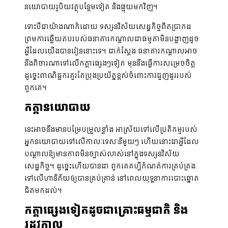
នយោបាយរូបិយវត្ថុបន្ថែមទៀត និងផ្ទុយមកវិញ។
ទោះបីជាយ៉ាងណាក៏ដោយ ទស្សនវិស័យសេដ្ឋកិច្ចពិតប្រាកដ
ព្រមការឆ្លើយតបរបស់ធនាគារកណ្តាលជាធម្មតាមិនបង្ហាញដូច
អ្វីដែលយើងបានរៀននោះទេ។ ជាក់ស្តែង ធនាគារកណ្តាលអាច
នឹងពិចារណាទៅលើកត្តាផ្សេងៗទៀត មុននឹងធ្វើការសម្រេចចិត្ត
ដូច្នេះពាណិជ្ជករគួរតែប្រុងប្រយ័ត្នខ្ពស់ចំពោះការ​ជួញដូររបស់
ពួកគេ។
កត្តានយោបាយ
នេះអាចនឹងមានបម្រែបម្រួលខ្លាំង អាស្រ័យទៅលើប្រតិកម្មរបស់
អ្នកនយោបាយទៅលើកាលៈទេសៈនីមួយៗ ហើយនោះជាអ្វីដែល
បណ្តាលឱ្យមានភាពមិនច្បាស់លាស់នៅក្នុងទស្សនវិស័យ
សេដ្ឋកិច្ច។ ដូច្នេះហើយបានជា ពួកគេគប្បីកំណត់ការគ្រប់គ្រង
ទៅលើហានិភ័យឲ្យបានគ្រប់គ្រាន់ នៅពេលយុទ្ធនាការបោះឆ្នោត
ជិតមកដល់។
កត្តាផ្សេងទៀតដូចជាគ្រោះធម្មជាតិ និង
រដូវកាល