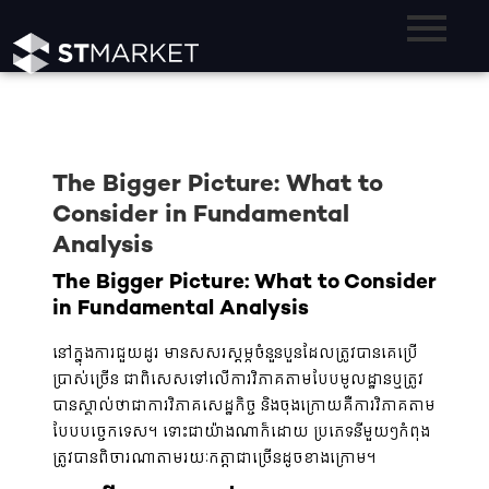
The Bigger Picture: What to
Consider in Fundamental
Analysis
The Bigger Picture: What to Consider
in Fundamental Analysis
នៅក្នុងការជួយដូរ មានសសរស្តម្ភចំនួនបួនដែលត្រូវបានគេប្រើ
ប្រាស់ច្រើន ជាពិសេសទៅលើការវិភាគតាមបែបមូលដ្ឋានឬត្រូវ
បានស្គាល់ថាជាការវិភាគសេដ្ឋកិច្ច និងចុងក្រោយគឺការវិភាគតាម
បែបបច្ចេកទេស។ ទោះជាយ៉ាងណាក៏ដោយ ប្រភេទនីមួយៗកំពុង
ត្រូវបានពិចារណាតាមរយៈកត្តាជាច្រើនដូចខាងក្រោម។