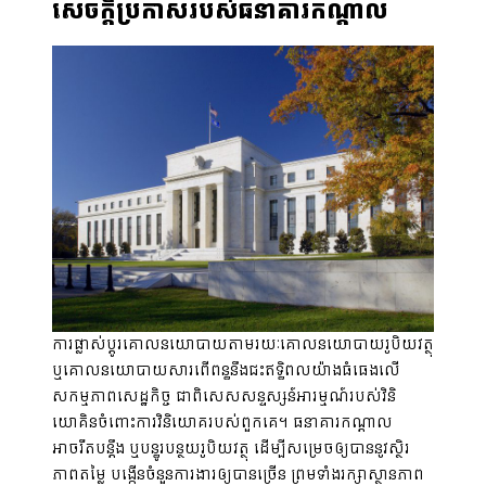
សេចក្តីប្រកាសរបស់ធនាគារកណ្តាល
ការផ្លាស់ប្តូរគោលនយោបាយតាមរយៈគោលនយោបាយរូបិយវត្ថុ
ឬគោលនយោបាយសារពើពន្ធនឹងជះឥទ្ធិពលយ៉ាងធំធេងលើ
សកម្មភាពសេដ្ឋកិច្ច ជាពិសេសសន្ទស្សន៍អារម្មណ៍របស់វិនិ
យោគិនចំពោះការវិនិយោគរបស់ពួកគេ។ ធនាគារកណ្តាល
អាចរឹតបន្តឹង ឬបន្ធូរបន្ថយរូបិយវត្ថុ ដើម្បីសម្រេចឲ្យបាននូវស្ថិរ
ភាពតម្លៃ បង្កើនចំនួនការងារឲ្យបានច្រើន ព្រមទាំងរក្សាស្ថានភាព